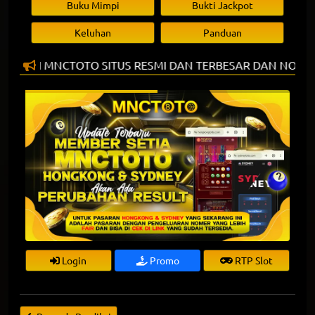
Buku Mimpi
Bukti Jackpot
Keluhan
Panduan
ANG DI MNCTOTO SITUS RESMI DAN TERBESAR DAN NO.1 DI
Login
Promo
RTP Slot