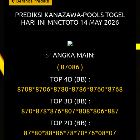
Beranda Prediksi
PREDIKSI KANAZAWA-POOLS TOGEL
HARI INI MNCTOTO 14 MAY 2026
✅ ANGKA MAIN:
( 87086 )
TOP 4D (BB) :
8708*8706*8780*8786*8760*8768
TOP 3D (BB) :
870*878*876*807*808*806*887
TOP 2D (BB) :
87*80*88*86*78*70*76*08*07