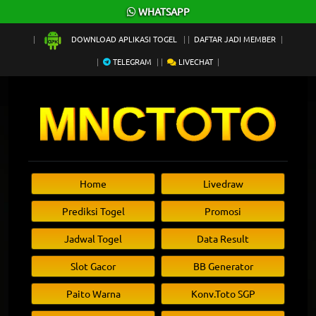
×
WHATSAPP
DOWNLOAD APLIKASI TOGEL
DAFTAR JADI MEMBER
TELEGRAM
LIVECHAT
Home
Livedraw
Prediksi Togel
Promosi
Jadwal Togel
Data Result
Slot Gacor
BB Generator
Paito Warna
Konv.Toto SGP